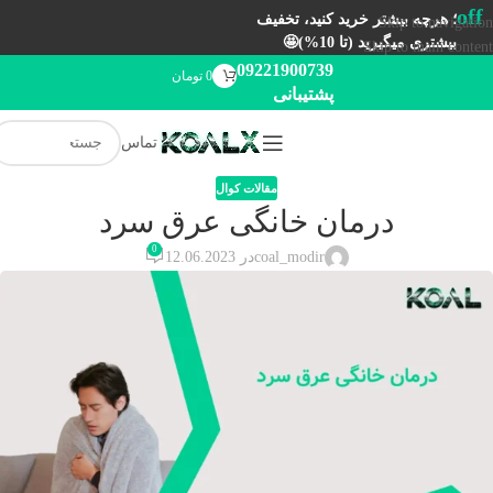
off
؛ هرچه بیشتر خرید کنید، تخفیف
Skip to navigation
بیشتری میگیرید (تا 10%)🤩
Skip to main content
09221900739
0
تومان
پشتیبانی
تماس
مقالات کوال
درمان خانگی عرق سرد
0
coal_modir
در 12.06.2023