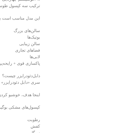
ترکیب سه کپسول طوسی 
این مدل مناسب است بر
سالن‌های بزرگ
بوتیک‌ها
سالن زیبایی
فضاهای تجاری
لابی‌ها
پاکسازی قوی + رایحه‌پر
دابل‌دئودرایزر چیست؟
سری «دابل دئودرایزر»
اینجا هدف، خوشبو کردن
کپسول‌های مشکی بوگیر با فناوری rbent
رطوبت
کفش
سیگار