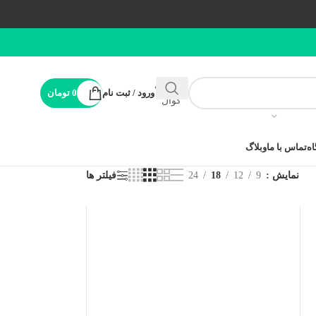
پشتیبانی
ورود / ثبت نام
0
تومان
کوال
ه
تماس با ما
وبلاگ
نمایش
9
12
18
24
فیلتر ها