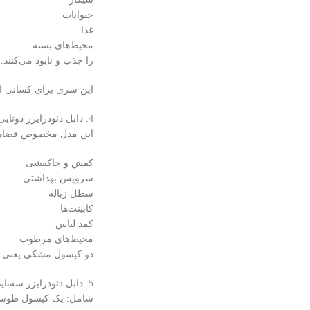
حیوانات
غذا
محیط‌های بسته
را جذب و نابود می‌کنند.
این سری برای کسانی ا
4. دابل دئودرایزر دوتایی (دو کپسول مشکی بوگیر)
این مدل مخصوص فضاهای
کفش و جاکفشی
سرویس بهداشتی
سطل زباله
کابینت‌ها
کمد لباس
محیط‌های مرطوب
دو کپسول مشکی یعنی قد
5. دابل دئودرایزر سه‌تایی–دابل دئودرایزر پلاس
شامل: یک کپسول طوس