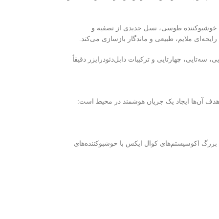
Super Abso در کپسول‌های بوگیر مشکی و فناوری NC در کپسول‌های خوشبوکننده طوسی، نسل جدیدی از تصفیه و
رایحه‌ای ملایم، طبیعی و ماندگار بازسازی می‌کند.
سه‌تایی، چهار‌تایی و ترکیبات دابل‌دئودرایزر دقیقاً
ف آن‌ها ایجاد یک جریان هوشمند در محیط است:
بزرگ اکوسیستم‌های کوال ایکس با خوشبوکننده‌های