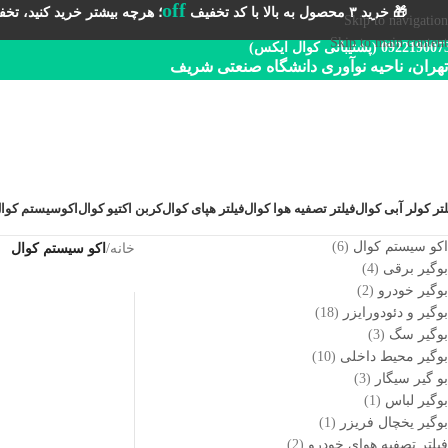
off
🎁 خرید ۳ محصول به بالا با کد تخفیف
؛ هرچه بیشتر خرید کنید، تخفیف 
Skip to navigation
Skip to main content
092219 (پشتیبانی کوال ایکس)
تهران، ناحیه نوآوری دانشگاه صنعتی شریف
لتر کولر آبی کوال
فیلتر تصفیه هوا کوال
فیلتر هپای کوال
کربن اکتیو کوال
اکوسیستم کوا
اکو سیستم کوال
6
خانه
/
اکو سیستم کوال
بوگیر برقی
4
بوگیر خودرو
2
بوگیر و دئودورایزر
18
بوگیر سگ
3
بوگیر محیط داخلی
10
بو گیر سیگار
3
بوگیر لباس
1
بوگیر یخچال فریزر
1
فیلتر تصفیه هوای خودرو
2