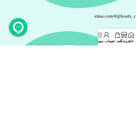
eitaa.com/#@koalx_
خانه
فروشگاه
سبد خرید
حساب من
منو