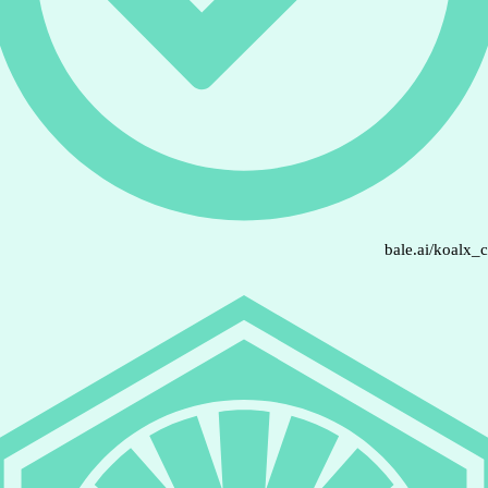
bale.ai/koalx_