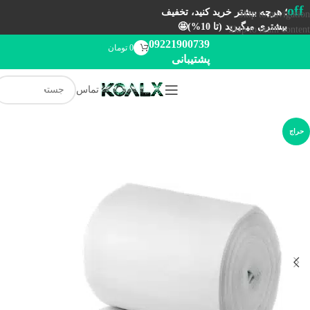
off
؛ هرچه بیشتر خرید کنید، تخفیف
Skip to navigation
بیشتری میگیرید (تا 10%)🤩
Skip to main content
09221900739
0
تومان
پشتیبانی
تماس
حراج