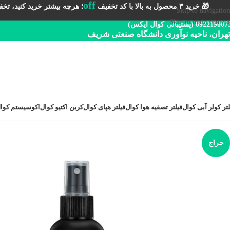
off
🎁 خرید ۳ محصول به بالا با کد تخفیف
؛ هرچه بیشتر خرید کنید، تخفیف 
Skip to navigation
Skip to main content
092219 (پشتیبانی کوال ایکس)
تهران، ناحیه نوآوری دانشگاه صنعتی شریف
لتر کولر آبی کوال
فیلتر تصفیه هوا کوال
فیلتر هپای کوال
کربن اکتیو کوال
اکوسیستم کوا
حراج