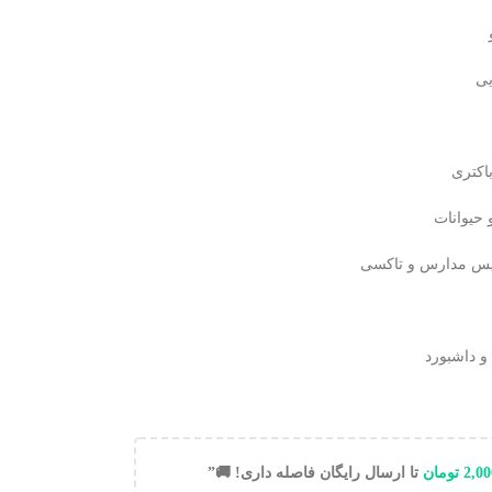
یی
اکتری
 حیوانات
یس مدارس و تاکسی
و داشبورد
2,00
تومان
تا ارسال رایگان فاصله داری! 🚚”