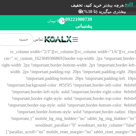
off
؛ هرچه بیشتر خرید کنید، تخفیف
Skip to navigation
بیشتری میگیرید (تا 10%)🤩
Skip to main content
09221900739
0
تومان
پشتیبانی
تماس
[vc_row][vc_column width=”1/6″][/vc_column][vc_column width=”2/3″
css=”.vc_custom_1623049306869{border-top-width: 2px !important;border-
right-width: 2px !important;border-bottom-width: 2px !important;border-left-
width: 2px !important;padding-top: 20px !important;padding-right: 20px
!important;padding-bottom: 20px !important;padding-left: 10px
!important;background-color: #f5f5f5 !important;border-left-color: #efefef
!important;border-left-style: solid !important;border-right-color: #efefef
!important;border-right-style: solid !important;border-top-color: #efefef
!important;border-top-style: solid !important;border-bottom-color: #efefef
!important;border-bottom-style: solid !important;border-radius: 10px
!important;}” mobile_bg_img_hidden=”no” tablet_bg_img_hidden=”no”
woodmart_parallax=”0″ woodmart_sticky_column=”false”
parallax_scroll=”no” mobile_reset_margin=”no” tablet_reset_margin=”no”]