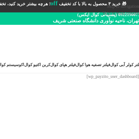
off
🎁 خرید ۳ محصول به بالا با کد تخفیف
؛ هرچه بیشتر خرید کنید، تخفیف 
Skip to navigation
Skip to main content
092219 (پشتیبانی کوال ایکس)
تهران، ناحیه نوآوری دانشگاه صنعتی شریف
لتر کولر آبی کوال
فیلتر تصفیه هوا کوال
فیلتر هپای کوال
کربن اکتیو کوال
اکوسیستم کوا
[wp_payzito_user_dashboard]