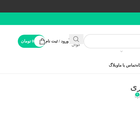
پشتیبانی
ورود / ثبت نام
0
تومان
کوال
ه
تماس با ما
وبلاگ
ری
0