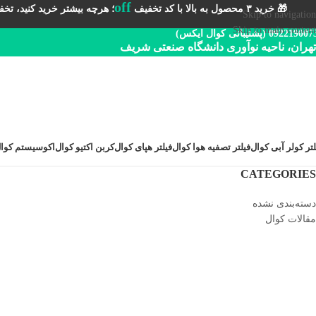
off
🎁 خرید ۳ محصول به بالا با کد تخفیف
؛ هرچه بیشتر خرید کنید، تخفیف 
Skip to navigation
Skip to main content
092219 (پشتیبانی کوال ایکس)
تهران، ناحیه نوآوری دانشگاه صنعتی شریف
لتر کولر آبی کوال
فیلتر تصفیه هوا کوال
فیلتر هپای کوال
کربن اکتیو کوال
اکوسیستم کوا
CATEGORIES
دسته‌بندی نشده
مقالات کوال