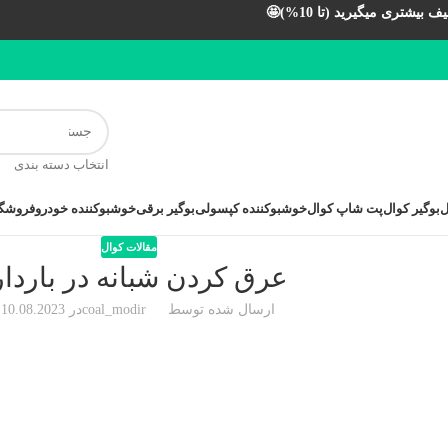
بیشتری میگیرید (تا 10%)🤩
انتخاب دسته بندی
ل
بوگیر کوال
پت شاپ کوال
خوشبوکننده کپسولی
بوگیر برقی
خوشبوکننده خودرو
فروشگا
مقالات کوال
عرق كردن شبانه در باردا
ارسال شده توسط
coal_modir
در 10.08.2023