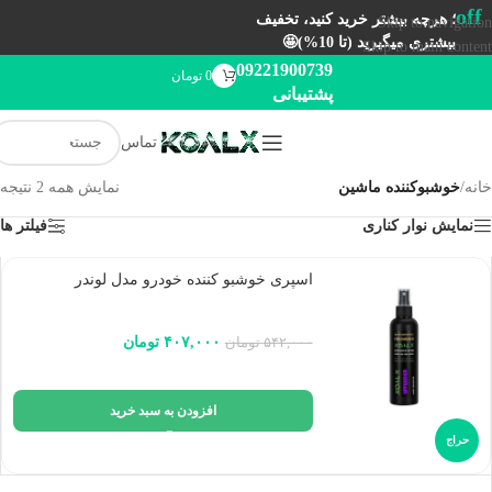
off
؛ هرچه بیشتر خرید کنید، تخفیف
Skip to navigation
بیشتری میگیرید (تا 10%)🤩
Skip to main content
09221900739
0
تومان
پشتیبانی
تماس
خانه
/
خوشبوکننده ماشین
نمایش همه 2 نتیجه
نمایش نوار کناری
فیلتر ها
اسپری خوشبو کننده خودرو مدل لوندر
۴۰۷,۰۰۰
تومان
۵۴۲,۰۰۰
تومان
افزودن به سبد خرید
حراج