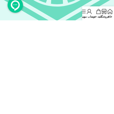
خانه
فروشگاه
سبد خرید
حساب من
منو
rubika.ir/Koalx_