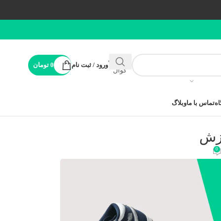
پشتیبانی
ورود / ثبت نام
0
تومان
کوال
ه
تماس با ما
وبلاگ
رزش
0