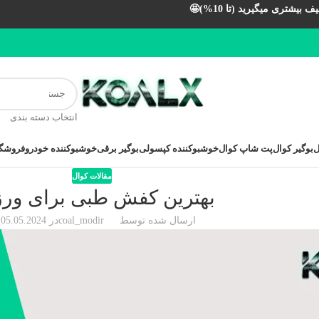
بیشتری میگیرید (تا 10%)🤩
انتخاب دسته بندی
ل
بوگیر کوال
پت شاپ کوال
خوشبوکننده کپسولی
بوگیر برقی
خوشبوکننده خودرو
فروشگا
مقالات کوال
بهترین کفش طبی برای و
ارسال شده توسط
coal_modir
در 05.05.2024