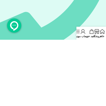
خانه
فروشگاه
سبد خرید
حساب من
منو
09221900