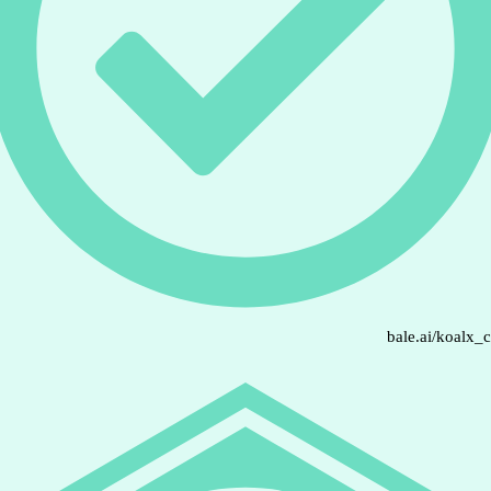
bale.ai/koalx_