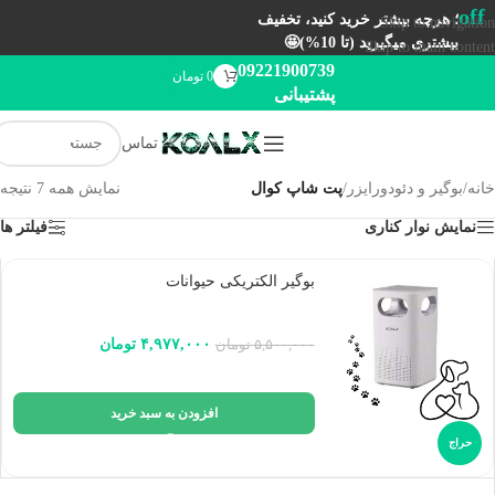
off
؛ هرچه بیشتر خرید کنید، تخفیف
Skip to navigation
بیشتری میگیرید (تا 10%)🤩
Skip to main content
09221900739
0
تومان
پشتیبانی
تماس
خانه
/
بوگیر و دئودورایزر
/
پت شاپ کوال
نمایش همه 7 نتیجه
نمایش نوار کناری
فیلتر ها
بوگیر الکتریکی حیوانات
۴,۹۷۷,۰۰۰
تومان
۵,۵۰۰,۰۰۰
تومان
افزودن به سبد خرید
حراج