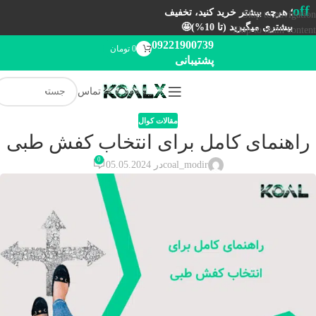
off
؛ هرچه بیشتر خرید کنید، تخفیف
Skip to navigation
بیشتری میگیرید (تا 10%)🤩
Skip to main content
09221900739
0
تومان
پشتیبانی
تماس
مقالات کوال
راهنمای کامل برای انتخاب کفش طبی
0
coal_modir
در 05.05.2024