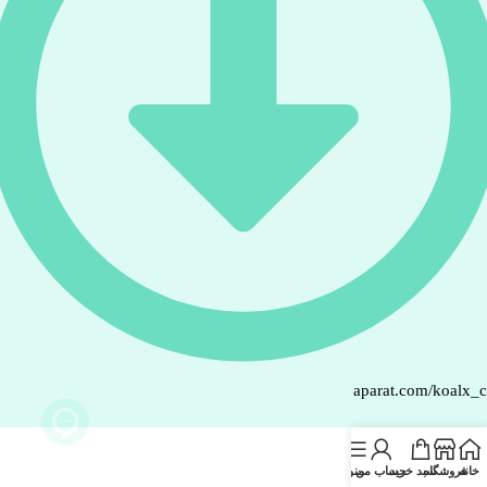
aparat.com/koalx_
خانه
فروشگاه
سبد خرید
حساب من
منو