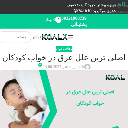
off
؛ هرچه بیشتر خرید کنید، تخفیف
Skip to navigation
بیشتری میگیرید (تا 10%)🤩
Skip to main content
09221900739
0
تومان
پشتیبانی
تماس
مقالات کوال
اصلی ترین علل عرق در خواب کودکان
0
coal_modir
در 14.06.2023