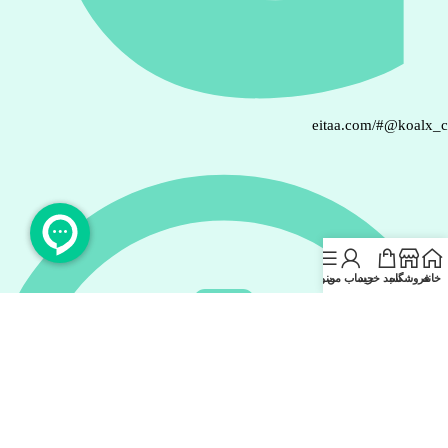
eitaa.com/#@koalx_
خانه
فروشگاه
سبد خرید
حساب من
منو