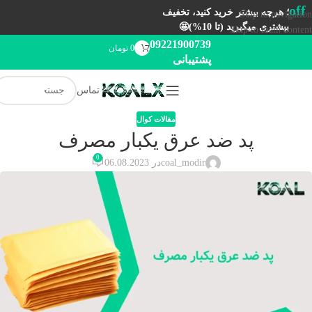
off
؛ هرچه بیشتر خرید کنید، تخفیف
Skip to navigation
بیشتری میگیرید (تا 10%)🤩
Skip to main content
09221900739
0
تومان
پشتیبانی
تماس
مقالات کوال
پد ضد عرق یکبار مصرف
0
coal_modir
در 06.08.2023