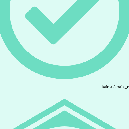
bale.ai/koalx_