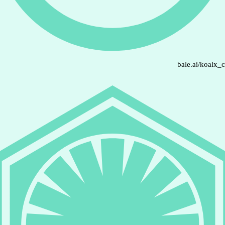
bale.ai/koalx_