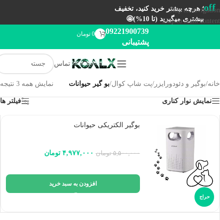
off
؛ هرچه بیشتر خرید کنید، تخفیف
Skip to navigation
بیشتری میگیرید (تا 10%)🤩
Skip to main content
09221900739
0
تومان
پشتیبانی
تماس
خانه
/
بوگیر و دئودورایزر
/
پت شاپ کوال
/
بو گیر حیوانات
نمایش همه 3 نتیجه
نمایش نوار کناری
فیلتر ها
بوگیر الکتریکی حیوانات
۴,۹۷۷,۰۰۰
تومان
۵,۵۰۰,۰۰۰
تومان
افزودن به سبد خرید
حراج