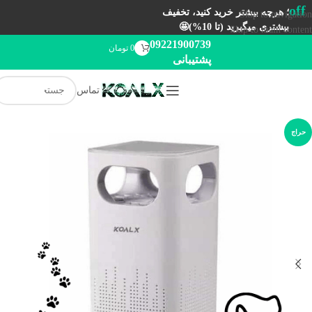
off
؛ هرچه بیشتر خرید کنید، تخفیف
Skip to navigation
بیشتری میگیرید (تا 10%)🤩
Skip to main content
09221900739
0
تومان
پشتیبانی
تماس
حراج