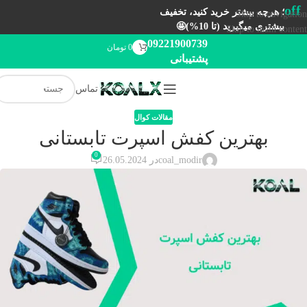
off
؛ هرچه بیشتر خرید کنید، تخفیف
Skip to navigation
بیشتری میگیرید (تا 10%)🤩
Skip to main content
09221900739
0
تومان
پشتیبانی
تماس
مقالات کوال
بهترین کفش اسپرت تابستانی
0
coal_modir
در 26.05.2024