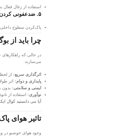
استفاده از زغال فعال ب
۵. ضدعفونی کردن جاکفشی
پاک‌کردن سطوح داخلی 
چرا باید از بوگیرهای ا
در حالی که راهکارهای 
می‌سازند:
اثرگذاری سریع:
از لحظا
پایداری و دوام:
اثر طولانی (تا 6 ماه یا 
ایمنی و سلامتی:
بدون مو
نوآوری:
استفاده از نانو
آیا می دانستید کوال ای
تاثیر هوای پا
وجود هوای خوشبو در ور