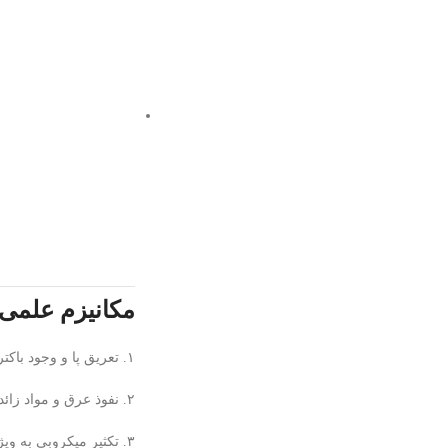
مکانیزم علمی
۱. تعریق پا و وجود باکتری‌های طبیعی روی پوست
۲. نفوذ عرق و مواد زائد به الیاف داخلی کفش
۳. تکثیر میکروبی به ویژه در محیط‌های تاریک و بدون جریان هوا