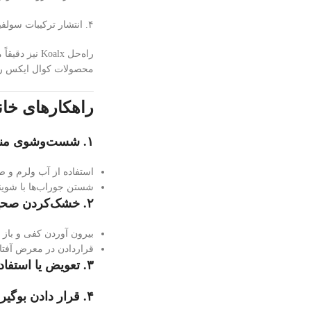
۴. انتشار ترکیبات سولفید و اسید چرب به شکل بو
راه‌حل oalx
محصولات کوال ایکس را 
راهکارهای خا
۱. شست‌وشوی منظم پا و کفش
استفاده از آب ولرم و صا
شستن جوراب‌ها با شوین
۲. خشک‌کردن صحیح کفش قبل از قرار دادن داخل جاکفشی
بیرون آوردن کفی و باز ک
قراردادن در معرض آفتاب 
۳. تعویض یا استفاده از جوراب‌های نخی و آنتی‌باکتریال
۴. قرار دادن بوگیر طبیعی موقت