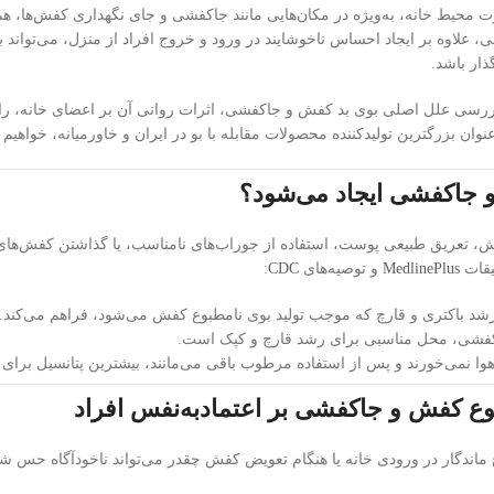
حیط خانه، به‌ویژه در مکان‌هایی مانند جاکفشی و جای نگهداری کفش‌ها، هموا
علاوه بر ایجاد احساس ناخوشایند در ورود و خروج افراد از منزل، می‌تواند 
ذار باشد.
 بررسی علل اصلی بوی بد کفش و جاکفشی، اثرات روانی آن بر اعضای خانه، ر
نوان بزرگترین تولیدکننده محصولات مقابله با بو در ایران و خاورمیانه، خواهیم
 جاکفشی ایجاد می‌شود؟
ش، تعریق طبیعی پوست، استفاده از جوراب‌های نامناسب، یا گذاشتن کفش‌های 
یقات
MedlinePlus
و توصیه‌های
CDC
:
رشد باکتری و قارچ که موجب تولید بوی نامطبوع کفش می‌شود، فراهم می‌کند.
کفشی، محل مناسبی برای رشد قارچ و کپک است.
ا نمی‌خورند و پس از استفاده مرطوب باقی می‌مانند، بیشترین پتانسیل برای ایج
بوع کفش و جاکفشی بر اعتمادبه‌نفس افراد
وع ماندگار در ورودی خانه یا هنگام تعویض کفش چقدر می‌تواند ناخودآگاه حس 