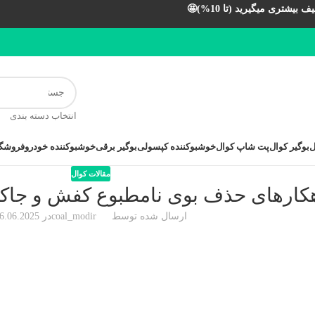
بیشتری میگیرید (تا 10%)🤩
انتخاب دسته بندی
ل
بوگیر کوال
پت شاپ کوال
خوشبوکننده کپسولی
بوگیر برقی
خوشبوکننده خودرو
فروشگا
مقالات کوال
کارهای حذف بوی نامطبوع کفش و جاک
ارسال شده توسط
coal_modir
در 26.06.2025