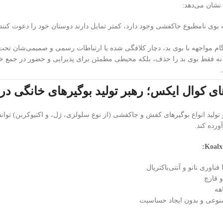
نشان می‌دهد:
ه بوی نامطبوع جاکفشی وجود دارد، کمتر تمایل دارند دوستان خود را دعوت
گام مواجهه با بوی بد، دچار کلافگی شده یا ارتباطات رسمی و صمیمی‌شان تحت ت
نه فقط بوی بد را حذف، بلکه محیطی مطمئن برای پذیرایی و حضور در جمع خان
ی کوال ایکس؛ رهبر تولید بوگیرهای خانگی در ا
لید انواع بوگیرهای کفش و جاکفشی (از نوع سلولزی، ژل، و اکتیوکربن) توانسته ن
ورده کند.
فناوری نانو و آنتی‌باکتریال
 قارچ
هه
صنوعی و بدون ایجاد حساسیت