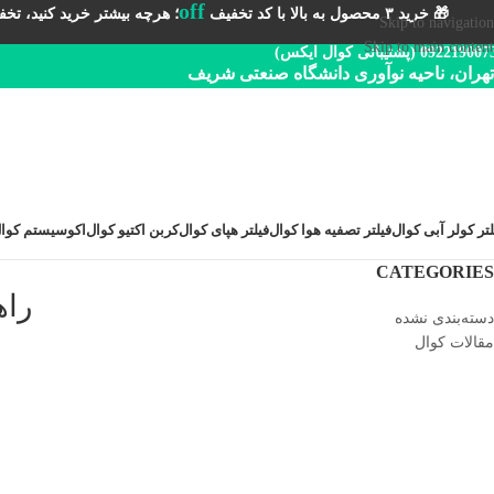
off
🎁 خرید ۳ محصول به بالا با کد تخفیف
؛ هرچه بیشتر خرید کنید، تخفیف 
Skip to navigation
Skip to main content
092219 (پشتیبانی کوال ایکس)
تهران، ناحیه نوآوری دانشگاه صنعتی شریف
لتر کولر آبی کوال
فیلتر تصفیه هوا کوال
فیلتر هپای کوال
کربن اکتیو کوال
اکوسیستم کوا
CATEGORIES
راه
دسته‌بندی نشده
مقالات کوال