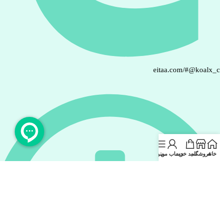
eitaa.com/#@koalx_
خانه
فروشگاه
سبد خرید
حساب من
منو