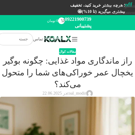
off
؛ هرچه بیشتر خرید کنید، تخفیف
Skip to navigation
بیشتری میگیرید (تا 10%)🤩
Skip to main content
09221900739
0
تومان
پشتیبانی
تماس
مقالات کوال
راز ماندگاری مواد غذایی: چگونه بوگیر
یخچال عمر خوراکی‌های شما را متحول
می‌کند؟
coal_modir
در 22.06.2025