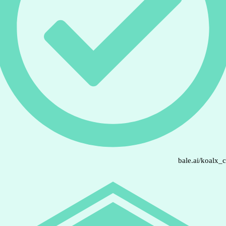
bale.ai/koalx_