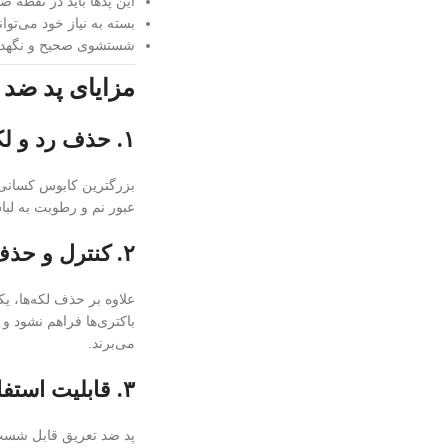
این پدها باید در نقطه 
بسته به نیاز خود می‌تو
شستشوی صحیح و نگهدار
مزایای پد ضد 
۱. حذف رد و لکه عرق از لباس
بزرگترین کابوس کسانی ک
عبور نم و رطوبت به لبا
۲. کنترل و حذف بوی بد عرق
علاوه بر حذف لکه‌ها، 
باکتری‌ها فراهم نشود و
می‌برند.
۳. قابلیت استفاده چندباره
پد ضد تعریق قابل شست‌