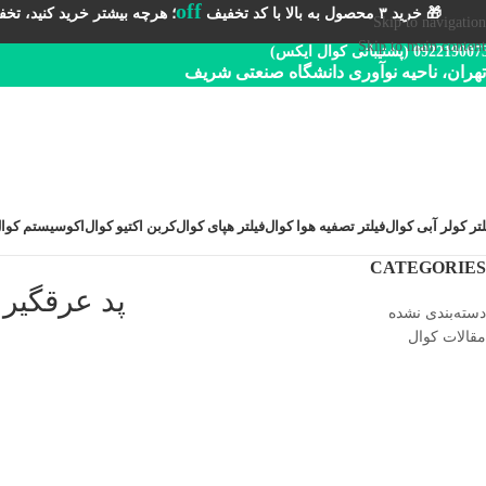
off
🎁 خرید ۳ محصول به بالا با کد تخفیف
؛ هرچه بیشتر خرید کنید، تخفیف 
Skip to navigation
Skip to main content
092219 (پشتیبانی کوال ایکس)
تهران، ناحیه نوآوری دانشگاه صنعتی شریف
لتر کولر آبی کوال
فیلتر تصفیه هوا کوال
فیلتر هپای کوال
کربن اکتیو کوال
اکوسیستم کوا
CATEGORIES
پد عرقگیر
دسته‌بندی نشده
مقالات کوال