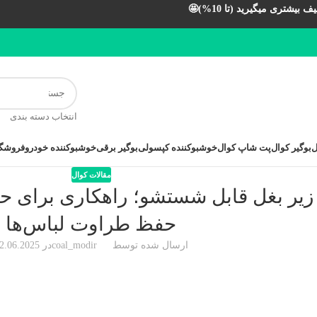
بیشتری میگیرید (تا 10%)🤩
انتخاب دسته بندی
ل
بوگیر کوال
پت شاپ کوال
خوشبوکننده کپسولی
بوگیر برقی
خوشبوکننده خودرو
فروشگا
مقالات کوال
 زیر بغل قابل شستشو؛ راهکاری برای ح
حفظ طراوت لباس‌ها
ارسال شده توسط
coal_modir
در 22.06.2025