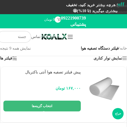
off
؛ هرچه بیشتر خرید کنید، تخفیف
Skip to navigation
بیشتری میگیرید (تا 10%)🤩
Skip to main content
09221900739
0
تومان
پشتیبانی
تماس
خانه
/
فیلتر دستگاه تصفیه هوا
نمایش همه 9 نتیجه
نمایش نوار کناری
فیلتر ها
پیش فیلتر تصفیه هوا آنتی باکتریال
۱۶۷,۰۰۰
تومان
انتخاب گزینه‌ها
حراج