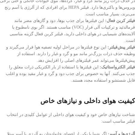
در حذف ذرات ریز مانند گرد و غبار، گرده‌ها، موی حیوانات خانگی و حتی برخی
ویروس‌ها و باکتری‌ها دارد. فیلتر HEPA برای افرادی که از آلرژی یا آسم رنج
می‌برند، بسیار مناسب است.
فیلتر کربن فعال:
این فیلترها برای جذب بوها، دود و گازهای مضر مانند
فرمالدئید و ترکیبات آلی فرار (VOC) مناسب هستند. اگر بوی نامطبوع یا
آلاینده‌های شیمیایی در هوای داخلی دارید، فیلتر کربن فعال گزینه مناسبی
است.
فیلتر پیش‌فیلتر:
این نوع فیلترها در مراحل اولیه تصفیه هوا قرار می‌گیرند و
وظیفه حذف ذرات بزرگ‌تر مانند مو و گرد و غبار را دارند. استفاده از
پیش‌فیلترها می‌تواند عمر فیلترهای اصلی را افزایش دهد.
فیلتر الکترواستاتیک:
این فیلترها با استفاده از بار الکتریکی ذرات معلق را
جذب می‌کنند. آنها به خصوص برای جذب دود و گرد و غبار مفید بوده و اغلب
قابل شستشو و استفاده مجدد هستند.
کیفیت هوای داخلی و نیازهای خاص
شناخت نیازهای خاص خود و کیفیت هوای داخلی از عوامل کلیدی در انتخاب
فیلتر مناسب است:
آلرژی‌ها و آسم:
اگر شما یا یکی از اعضای خانواده‌تان به آلرژی یا آسم مبتلا