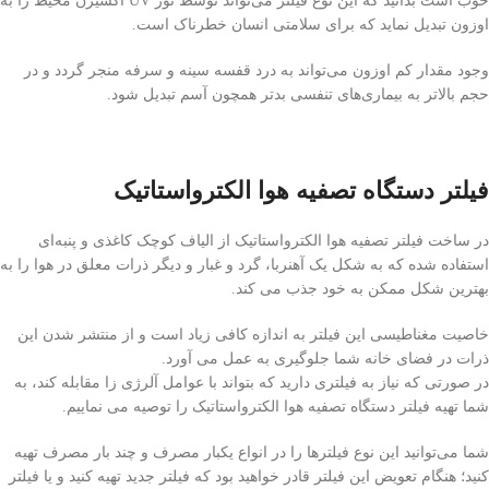
خوب است بدانید که این نوع فیلتر می‌تواند توسط نور UV اکسیژن محیط را به
اوزون تبدیل نماید که برای سلامتی انسان خطرناک است.
وجود مقدار کم اوزون می‌تواند به درد قفسه سینه و سرفه منجر گردد و در
حجم بالاتر به بیماری‌های تنفسی بدتر همچون آسم تبدیل شود.
فیلتر دستگاه تصفیه هوا الکترواستاتیک
در ساخت فیلتر تصفیه هوا الکترواستاتیک از الیاف کوچک کاغذی و پنبه‌ای
استفاده شده که به شکل یک آهنربا، گرد و غبار و دیگر ذرات معلق در هوا را به
بهترین شکل ممکن به خود جذب می کند.
خاصیت مغناطیسی این فیلتر به اندازه کافی زیاد است و از منتشر شدن این
ذرات در فضای خانه شما جلوگیری به عمل می آورد.
در صورتی که نیاز به فیلتری دارید که بتواند با عوامل آلرژی زا مقابله کند، به
شما تهیه فیلتر دستگاه تصفیه هوا الکترواستاتیک را توصیه می نماییم.
شما می‌توانید این نوع فیلترها را در انواع یکبار مصرف و چند بار مصرف تهیه
کنید؛ هنگام تعویض این فیلتر قادر خواهید بود که فیلتر جدید تهیه کنید و یا فیلتر