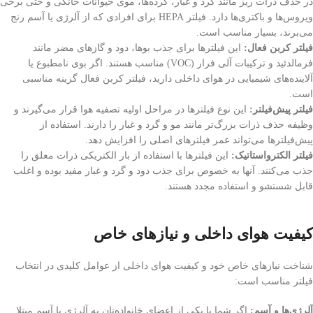
در حذف ذرات ریز مانند گرد و غبار، گرده‌ها، موی حیوانات خانگی و حتی برخی
ویروس‌ها و باکتری‌ها دارد. فیلتر HEPA برای افرادی که از آلرژی یا آسم رنج
می‌برند، بسیار مناسب است.
فیلتر کربن فعال:
این فیلترها برای جذب بوها، دود و گازهای مضر مانند
فرمالدئید و ترکیبات آلی فرار (VOC) مناسب هستند. اگر بوی نامطبوع یا
آلاینده‌های شیمیایی در هوای داخلی دارید، فیلتر کربن فعال گزینه مناسبی
است.
فیلتر پیش‌فیلتر:
این نوع فیلترها در مراحل اولیه تصفیه هوا قرار می‌گیرند و
وظیفه حذف ذرات بزرگ‌تر مانند مو و گرد و غبار را دارند. استفاده از
پیش‌فیلترها می‌تواند عمر فیلترهای اصلی را افزایش دهد.
فیلتر الکترواستاتیک:
این فیلترها با استفاده از بار الکتریکی ذرات معلق را
جذب می‌کنند. آنها به خصوص برای جذب دود و گرد و غبار مفید بوده و اغلب
قابل شستشو و استفاده مجدد هستند.
کیفیت هوای داخلی و نیازهای خاص
شناخت نیازهای خاص خود و کیفیت هوای داخلی از عوامل کلیدی در انتخاب
فیلتر مناسب است:
آلرژی‌ها و آسم:
اگر شما یا یکی از اعضای خانواده‌تان به آلرژی یا آسم مبتلا