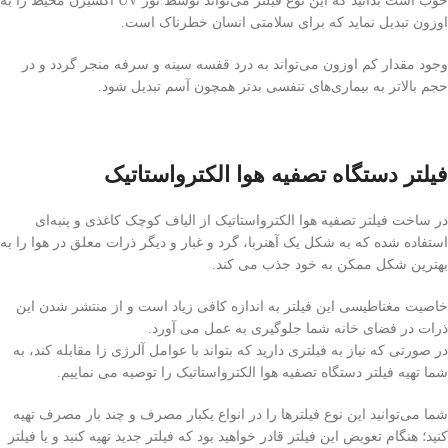
خوب است بدانید که این نوع فیلتر می‌تواند توسط نور UV اکسیژن محیط را به
اوزون تبدیل نماید که برای سلامتی انسان خطرناک است.
وجود مقدار کم اوزون می‌تواند به درد قفسه سینه و سرفه منجر گردد و در
حجم بالاتر به بیماری‌های تنفسی بدتر همچون آسم تبدیل شود.
فیلتر دستگاه تصفیه هوا الکترواستاتیک
در ساخت فیلتر تصفیه هوا الکترواستاتیک از الیاف کوچک کاغذی و پنبه‌ای
استفاده شده که به شکل یک آهنربا، گرد و غبار و دیگر ذرات معلق در هوا را به
بهترین شکل ممکن به خود جذب می کند.
خاصیت مغناطیسی این فیلتر به اندازه کافی زیاد است و از منتشر شدن این
ذرات در فضای خانه شما جلوگیری به عمل می آورد.
در صورتی که نیاز به فیلتری دارید که بتواند با عوامل آلرژی زا مقابله کند، به
شما تهیه فیلتر دستگاه تصفیه هوا الکترواستاتیک را توصیه می نماییم.
شما می‌توانید این نوع فیلترها را در انواع یکبار مصرف و چند بار مصرف تهیه
کنید؛ هنگام تعویض این فیلتر قادر خواهید بود که فیلتر جدید تهیه کنید و یا فیلتر