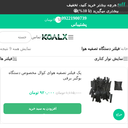
off
؛ هرچه بیشتر خرید کنید، تخفیف
Skip to navigation
بیشتری میگیرید (تا 10%)🤩
Skip to main content
09221900739
0
تومان
پشتیبانی
تماس
خانه
/
فیلتر دستگاه تصفیه هوا
نمایش همه 9 نتیجه
نمایش نوار کناری
فیلتر ها
پک فیلتر تصفیه هوای کوال مخصوص دستگاه
بوگیر برقی
۹۲۰,۰۰۰
تومان
۱,۱۱۵,۰۰۰
تومان
افزودن به سبد خرید
حراج