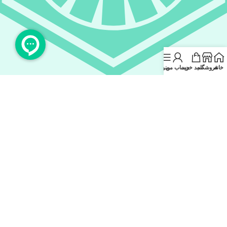
خانه
فروشگاه
سبد خرید
حساب من
منو
rubika.ir/Koalx_