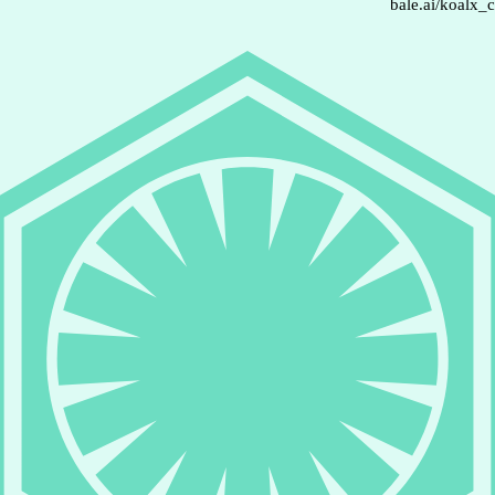
bale.ai/koalx_