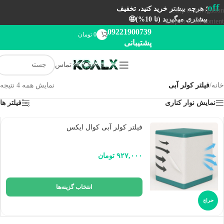
off
؛ هرچه بیشتر خرید کنید، تخفیف
Skip to navigation
بیشتری میگیرید (تا 10%)🤩
Skip to main content
09221900739
0
تومان
پشتیبانی
تماس
خانه
/
فیلتر کولر آبی
نمایش همه 4 نتیجه
نمایش نوار کناری
فیلتر ها
فیلتر کولر آبی کوال ایکس
۹۲۷,۰۰۰
تومان
انتخاب گزینه‌ها
حراج