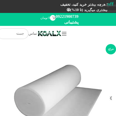
off
؛ هرچه بیشتر خرید کنید، تخفیف
Skip to navigation
بیشتری میگیرید (تا 10%)🤩
Skip to main content
09221900739
0
تومان
پشتیبانی
تماس
حراج