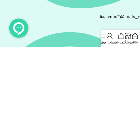
eitaa.com/#@koalx_
خانه
فروشگاه
سبد خرید
حساب من
منو