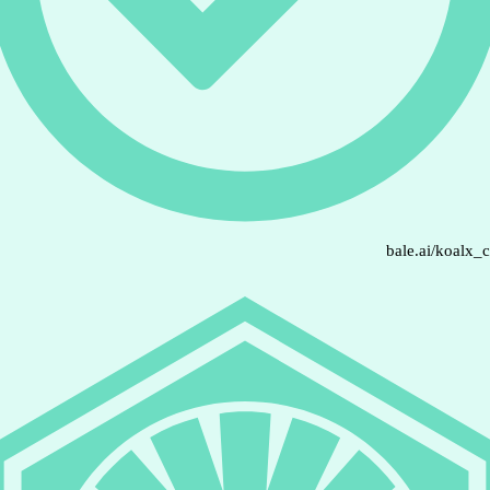
bale.ai/koalx_