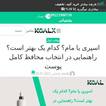
off
؛ هرچه بیشتر خرید کنید، تخفیف
Skip to navigation
بیشتری میگیرید (تا 10%)🤩
Skip to main content
09221900739
0
تومان
پشتیبانی
تماس
مقالات کوال
اسپری یا مام؟ کدام یک بهتر است؟
راهنمایی در انتخاب محافظ کامل
پوست
0
coal_modir
در 29.07.2023