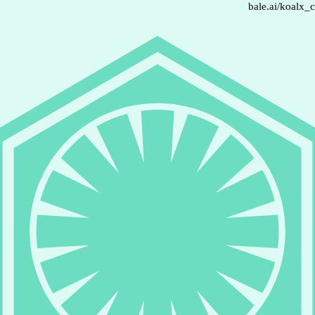
bale.ai/koalx_