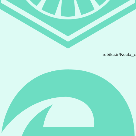
rubika.ir/Koalx_