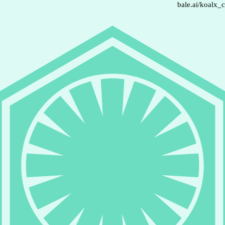
bale.ai/koalx_