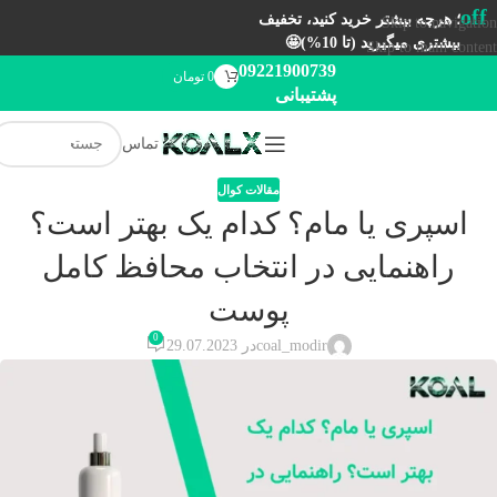
off
؛ هرچه بیشتر خرید کنید، تخفیف
Skip to navigation
بیشتری میگیرید (تا 10%)🤩
Skip to main content
09221900739
0
تومان
پشتیبانی
تماس
مقالات کوال
اسپری یا مام؟ کدام یک بهتر است؟
راهنمایی در انتخاب محافظ کامل
پوست
0
coal_modir
در 29.07.2023