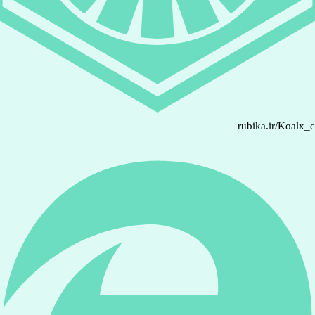
rubika.ir/Koalx_