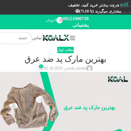
off
؛ هرچه بیشتر خرید کنید، تخفیف
Skip to navigation
بیشتری میگیرید (تا 10%)🤩
Skip to main content
09221900739
0
تومان
پشتیبانی
تماس
مقالات کوال
بهترین مارک پد ضد عرق
0
coal_modir
در 02.10.2023