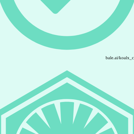
bale.ai/koalx_