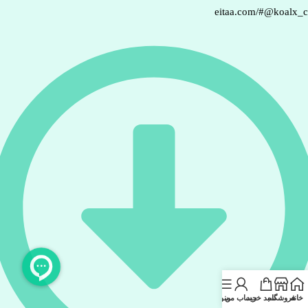
eitaa.com/#@koalx_
خانه
فروشگاه
سبد خرید
حساب من
منو