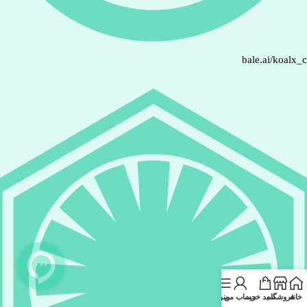
bale.ai/koalx_
خانه
فروشگاه
سبد خرید
حساب من
منو