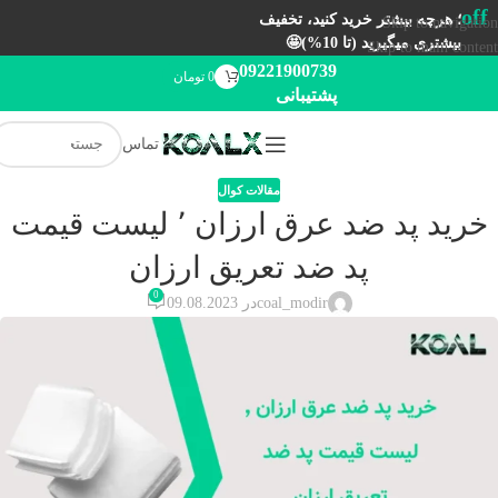
off
؛ هرچه بیشتر خرید کنید، تخفیف
Skip to navigation
بیشتری میگیرید (تا 10%)🤩
Skip to main content
09221900739
0
تومان
پشتیبانی
تماس
مقالات کوال
خرید پد ضد عرق ارزان ٬ لیست قیمت
پد ضد تعریق ارزان
0
coal_modir
در 09.08.2023