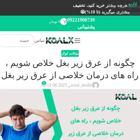
off
؛ هرچه بیشتر خرید کنید، تخفیف
Skip to navigation
بیشتری میگیرید (تا 10%)🤩
Skip to main content
09221900739
0
تومان
پشتیبانی
تماس
مقالات کوال
چگونه از عرق زیر بغل خلاص شویم ،
راه های درمان خلاصی از عرق زیر بغل
0
coal_modir
در 12.08.2023