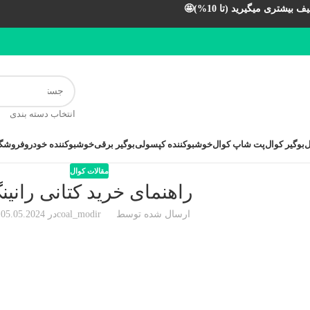
بیشتری میگیرید (تا 10%)🤩
انتخاب دسته بندی
ل
بوگیر کوال
پت شاپ کوال
خوشبوکننده کپسولی
بوگیر برقی
خوشبوکننده خودرو
فروشگا
مقالات کوال
راهنمای خرید کتانی رانین
ارسال شده توسط
coal_modir
در 05.05.2024