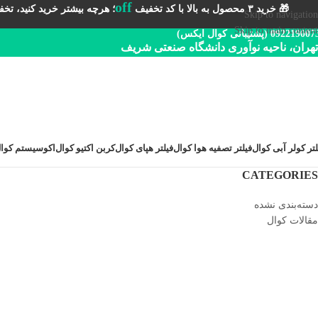
off
🎁 خرید ۳ محصول به بالا با کد تخفیف
؛ هرچه بیشتر خرید کنید، تخفیف 
Skip to navigation
Skip to main content
092219 (پشتیبانی کوال ایکس)
تهران، ناحیه نوآوری دانشگاه صنعتی شریف
لتر کولر آبی کوال
فیلتر تصفیه هوا کوال
فیلتر هپای کوال
کربن اکتیو کوال
اکوسیستم کوا
CATEGORIES
دسته‌بندی نشده
مقالات کوال