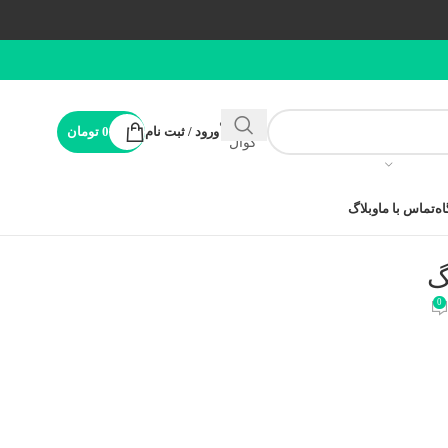
پشتیبانی
ورود / ثبت نام
0
تومان
کوال
ه
تماس با ما
وبلاگ
گ
0