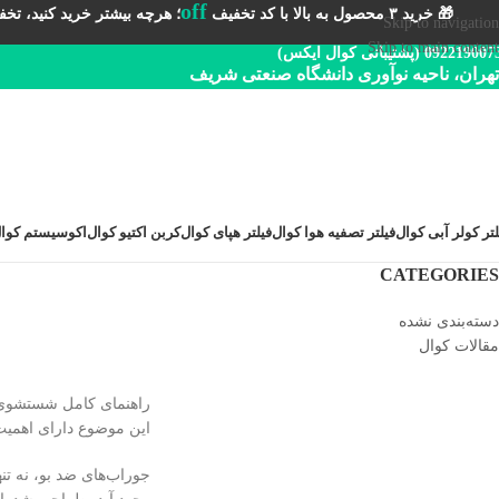
off
🎁 خرید ۳ محصول به بالا با کد تخفیف
؛ هرچه بیشتر خرید کنید، تخفیف 
Skip to navigation
Skip to main content
092219 (پشتیبانی کوال ایکس)
تهران، ناحیه نوآوری دانشگاه صنعتی شریف
لتر کولر آبی کوال
فیلتر تصفیه هوا کوال
فیلتر هپای کوال
کربن اکتیو کوال
اکوسیستم کوا
CATEGORIES
دسته‌بندی نشده
مقالات کوال
راهنمای کامل شستشوی ج
این موضوع دارای اهمیت
جوراب‌های ضد بو، نه تن