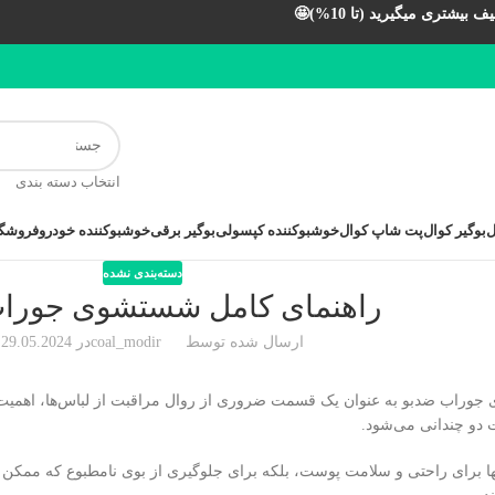
بیشتری میگیرید (تا 10%)🤩
انتخاب دسته بندی
ل
بوگیر کوال
پت شاپ کوال
خوشبوکننده کپسولی
بوگیر برقی
خوشبوکننده خودرو
فروشگا
دسته‌بندی نشده
راهنمای کامل شستشوی جورا
ارسال شده توسط
coal_modir
در 29.05.2024
وراب ضدبو به عنوان یک قسمت ضروری از روال مراقبت از لباس‌ها، اهمیت زی
 دو چندانی می‌شود.
ها برای راحتی و سلامت پوست، بلکه برای جلوگیری از بوی نامطبوع که ممکن ا