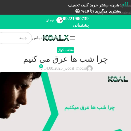
off
؛ هرچه بیشتر خرید کنید، تخفیف
Skip to navigation
بیشتری میگیرید (تا 10%)🤩
Skip to main content
09221900739
0
تومان
پشتیبانی
تماس
مقالات کوال
چرا شب ها عرق می کنیم
0
coal_modir
در 14.08.2023