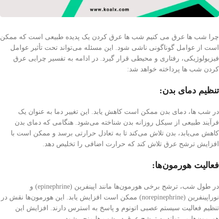
چرا شب ها عرق می کنیم شب ها عرق کردن یک پدیده طبیعی است که ممکن
است از عوامل گوناگونی ناشی شود. این مسئله می‌تواند تحت تأثیر عوامل
فیزیولوژیکی، رفتاری و محیطی قرار گیرد. در ادامه به تفسیر چرایی عرق
کردن شب ها پرداخته خواهد شد:
تنظیم دمای بدن:
در شب ها، دمای بدن ممکن است کاهش یابد. این تغییر دما به عنوان یک
فرآیند طبیعی از سیکل روزانه بدن شناخته می‌شود. هنگامی که دمای بدن
کاهش می‌یابد، بدن تلاش می‌کند تا به تعادل حرارتی برسد و ممکن است با
افزایش ترشح عرق تلاش کند که حرارت اضافی را تخلیص دهد.
فعالیت هورمون‌ها:
در طول شب، ترشح برخی هورمون‌ها مانند اپینفرین (epinephrine) و
نوراپینفرین (norepinephrine) ممکن است افزایش یابد. این هورمون‌ها نقش در
تنظیم فعالیت سیستم عصبی اتونوم و پاسخ به استرس دارند. افزایش این
هورمون‌ها می‌تواند به ترشح عرق در شب ها منجر شود.