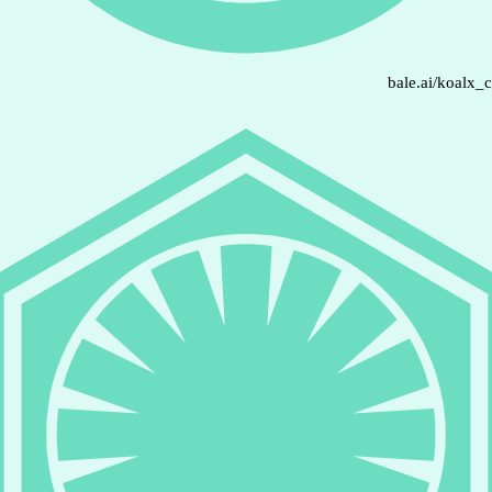
bale.ai/koalx_