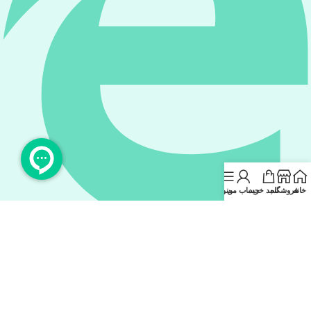
خانه
فروشگاه
سبد خرید
حساب من
منو
eitaa.com/#@koalx_