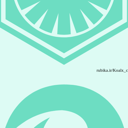
rubika.ir/Koalx_