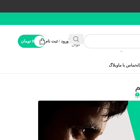
پشتیبانی
ورود / ثبت نام
0
تومان
کوال
ه
تماس با ما
وبلاگ
م
0