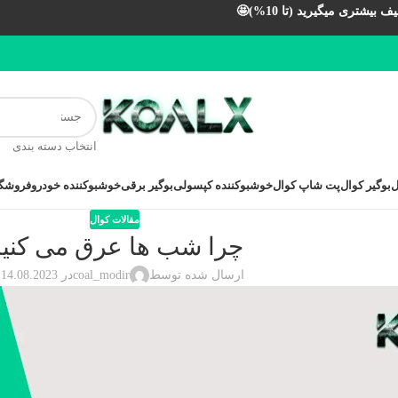
بیشتری میگیرید (تا 10%)🤩
انتخاب دسته بندی
ل
بوگیر کوال
پت شاپ کوال
خوشبوکننده کپسولی
بوگیر برقی
خوشبوکننده خودرو
فروشگا
مقالات کوال
چرا شب ها عرق می کنی
ارسال شده توسط
coal_modir
در 14.08.2023