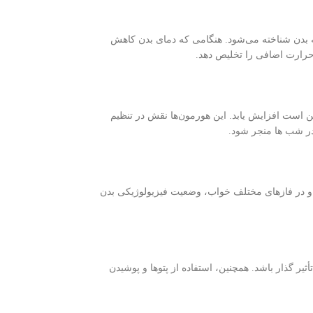
ه بدن شناخته می‌شود. هنگامی که دمای بدن کاهش
حرارت اضافی را تخلیص دهد.
 برخی هورمون‌ها مانند اپینفرین (epinephrine) و نوراپینفرین (norepinephrine) ممکن است افزایش یابد. این هورمون‌ها نقش در تنظیم
در شب ها منجر شود.
 در فازهای مختلف خواب، وضعیت فیزیولوژیکی بدن
 گذار باشد. همچنین، استفاده از پتو‌ها و پوشیدن