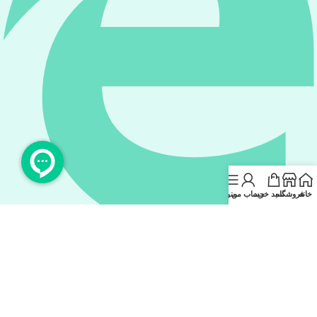
خانه
فروشگاه
سبد خرید
حساب من
منو
eitaa.com/#@koalx_