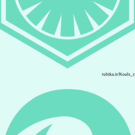
rubika.ir/Koalx_