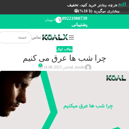
off
؛ هرچه بیشتر خرید کنید، تخفیف
Skip to navigation
بیشتری میگیرید (تا 10%)🤩
Skip to main content
09221900739
0
تومان
پشتیبانی
تماس
مقالات کوال
چرا شب ها عرق می کنیم
0
coal_modir
در 14.08.2023