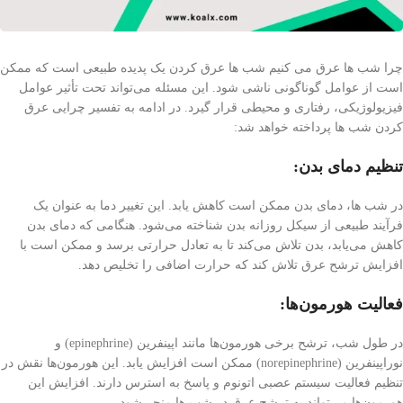
چرا شب ها عرق می کنیم شب ها عرق کردن یک پدیده طبیعی است که ممکن
است از عوامل گوناگونی ناشی شود. این مسئله می‌تواند تحت تأثیر عوامل
فیزیولوژیکی، رفتاری و محیطی قرار گیرد. در ادامه به تفسیر چرایی عرق
کردن شب ها پرداخته خواهد شد:
تنظیم دمای بدن:
در شب ها، دمای بدن ممکن است کاهش یابد. این تغییر دما به عنوان یک
فرآیند طبیعی از سیکل روزانه بدن شناخته می‌شود. هنگامی که دمای بدن
کاهش می‌یابد، بدن تلاش می‌کند تا به تعادل حرارتی برسد و ممکن است با
افزایش ترشح عرق تلاش کند که حرارت اضافی را تخلیص دهد.
فعالیت هورمون‌ها:
در طول شب، ترشح برخی هورمون‌ها مانند اپینفرین (epinephrine) و
نوراپینفرین (norepinephrine) ممکن است افزایش یابد. این هورمون‌ها نقش در
تنظیم فعالیت سیستم عصبی اتونوم و پاسخ به استرس دارند. افزایش این
هورمون‌ها می‌تواند به ترشح عرق در شب ها منجر شود.