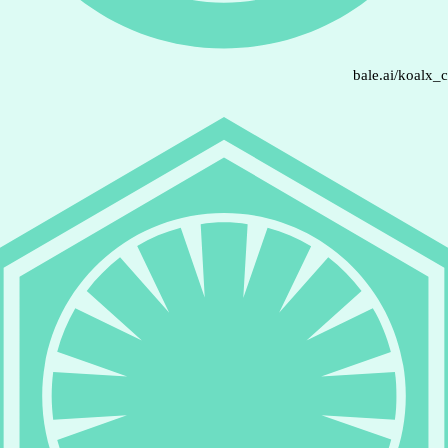
bale.ai/koalx_