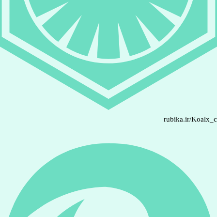
rubika.ir/Koalx_