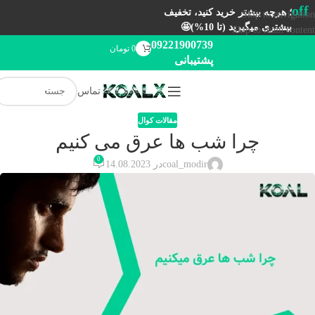
off
؛ هرچه بیشتر خرید کنید، تخفیف
Skip to navigation
بیشتری میگیرید (تا 10%)🤩
Skip to main content
09221900739
0
تومان
پشتیبانی
تماس
مقالات کوال
چرا شب ها عرق می کنیم
0
coal_modir
در 14.08.2023