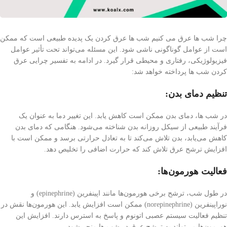
چرا شب ها عرق می کنیم شب ها عرق کردن یک پدیده طبیعی است که ممکن
است از عوامل گوناگونی ناشی شود. این مسئله می‌تواند تحت تأثیر عوامل
فیزیولوژیکی، رفتاری و محیطی قرار گیرد. در ادامه به تفسیر چرایی عرق
کردن شب ها پرداخته خواهد شد:
تنظیم دمای بدن:
در شب ها، دمای بدن ممکن است کاهش یابد. این تغییر دما به عنوان یک
فرآیند طبیعی از سیکل روزانه بدن شناخته می‌شود. هنگامی که دمای بدن
کاهش می‌یابد، بدن تلاش می‌کند تا به تعادل حرارتی برسد و ممکن است با
افزایش ترشح عرق تلاش کند که حرارت اضافی را تخلیص دهد.
فعالیت هورمون‌ها:
در طول شب، ترشح برخی هورمون‌ها مانند اپینفرین (epinephrine) و
نوراپینفرین (norepinephrine) ممکن است افزایش یابد. این هورمون‌ها نقش در
تنظیم فعالیت سیستم عصبی اتونوم و پاسخ به استرس دارند. افزایش این
هورمون‌ها می‌تواند به ترشح عرق در شب ها منجر شود.