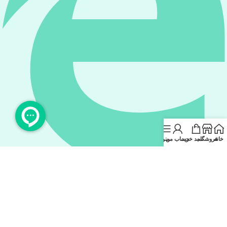
خانه
فروشگاه
سبد خرید
حساب من
منو
eitaa.com/#@koalx_