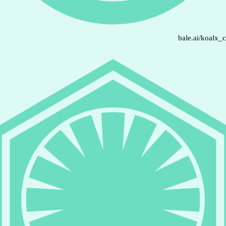
bale.ai/koalx_