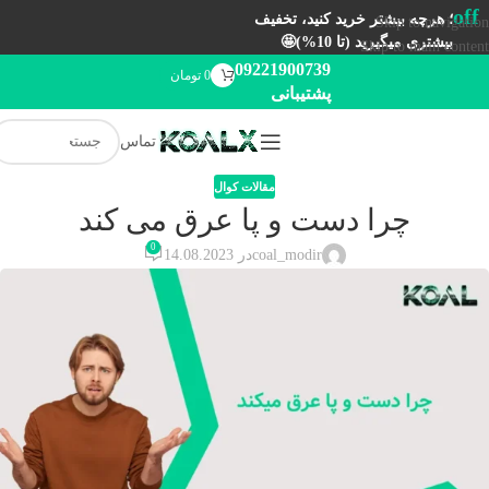
off
؛ هرچه بیشتر خرید کنید، تخفیف
Skip to navigation
بیشتری میگیرید (تا 10%)🤩
Skip to main content
09221900739
0
تومان
پشتیبانی
تماس
مقالات کوال
چرا دست و پا عرق می کند
0
coal_modir
در 14.08.2023