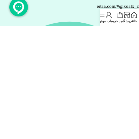
eitaa.com/#@koalx_
خانه
فروشگاه
سبد خرید
حساب من
منو