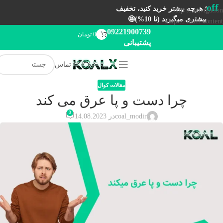
off
؛ هرچه بیشتر خرید کنید، تخفیف
Skip to navigation
بیشتری میگیرید (تا 10%)🤩
Skip to main content
09221900739
0
تومان
پشتیبانی
تماس
مقالات کوال
چرا دست و پا عرق می کند
0
coal_modir
در 14.08.2023