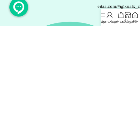
eitaa.com/#@koalx_
خانه
فروشگاه
سبد خرید
حساب من
منو