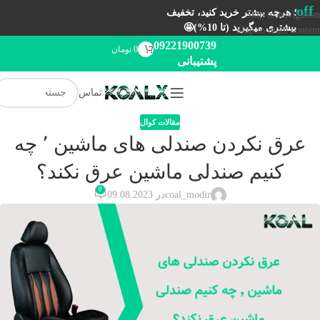
off
؛ هرچه بیشتر خرید کنید، تخفیف
Skip to navigation
بیشتری میگیرید (تا 10%)🤩
Skip to main content
09221900739
0
تومان
پشتیبانی
تماس
مقالات کوال
عرق نکردن صندلی های ماشین ٬ چه
کنیم صندلی ماشین عرق نکند؟
0
coal_modir
در 09.08.2023