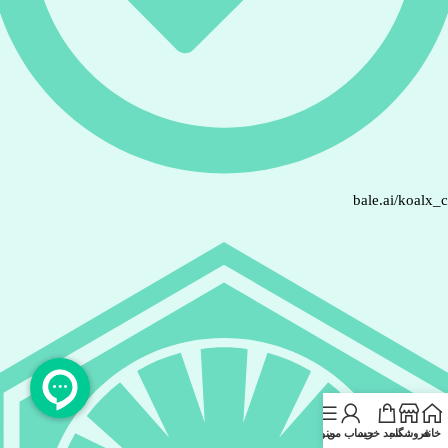
bale.ai/koalx_
خانه
فروشگاه
سبد خرید
حساب من
منو