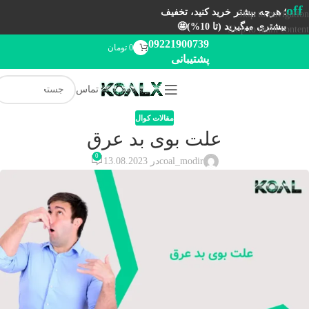
off
؛ هرچه بیشتر خرید کنید، تخفیف
Skip to navigation
بیشتری میگیرید (تا 10%)🤩
Skip to main content
09221900739
0
تومان
پشتیبانی
تماس
مقالات کوال
علت بوی بد عرق
0
coal_modir
در 13.08.2023