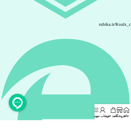
rubika.ir/Koalx_
خانه
فروشگاه
سبد خرید
حساب من
منو