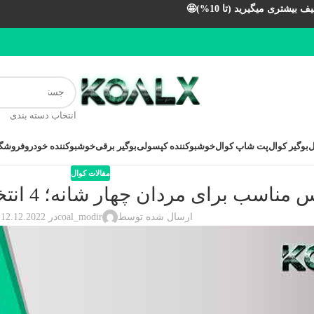
بیشتری میگیرید (تا 10%)🤩
انتخاب دسته بندی
ل
بوگیر کوال
پت شاپ کوال
خوشبوکننده کپسولی
بوگیر برقی
خوشبوکننده خودرو
فروشگا
مقالات کوال
مناسب برای مردان چهار شانه؛ 4 انتخاب مناسب لباس✔️
ارسال شده توسط
coal_modir
در 12.12.2022