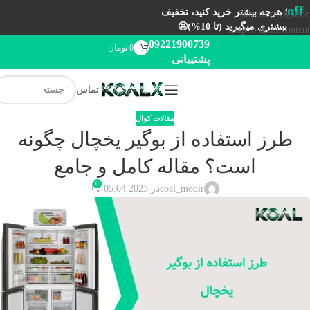
off
؛ هرچه بیشتر خرید کنید، تخفیف
Skip to navigation
بیشتری میگیرید (تا 10%)🤩
Skip to main content
09221900739
0
تومان
پشتیبانی
تماس
مقالات کوال
طرز استفاده از بوگیر یخچال چگونه
است؟ مقاله کامل و جامع
0
coal_modir
در 05.04.2023