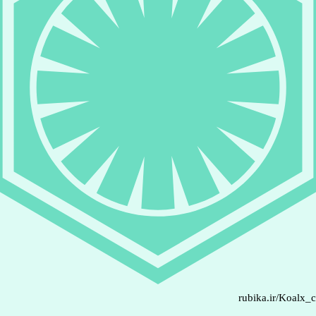
rubika.ir/Koalx_