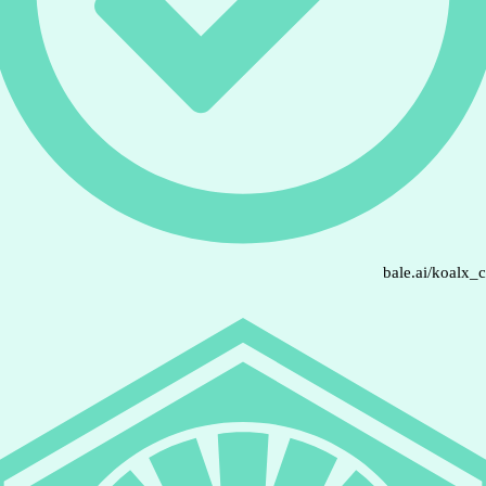
bale.ai/koalx_