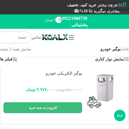
off
؛ هرچه بیشتر خرید کنید، تخفیف
Skip to navigation
بیشتری میگیرید (تا 10%)🤩
Skip to main content
09221900739
0
تومان
پشتیبانی
تماس
خانه
/
بوگیر خودرو
نمایش همه 2 نتیجه
نمایش نوار کناری
فیلتر ها
بوگیر الکتریکی خودرو
۴,۹۷۷,۰۰۰
تومان
۵,۵۰۰,۰۰۰
تومان
افزودن به سبد خرید
حراج