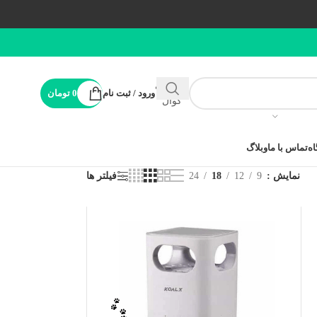
پشتیبانی
ورود / ثبت نام
0
تومان
کوال
ه
تماس با ما
وبلاگ
نمایش
9
12
18
24
فیلتر ها