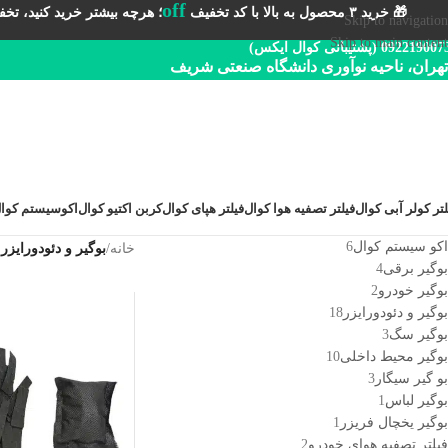
off
🎁 خرید ۳ محصول به بالا با کد تخفیف
؛ هرچه بیشتر خرید کنید، تخفیف 
Skip to navigation
Skip to main content
092219 (پشتیبانی کوال ایکس)
تهران، ناحیه نوآوری دانشگاه صنعتی شریف
لتر کولر آبی کوال
فیلتر تصفیه هوا کوال
فیلتر هپای کوال
کربن اکتیو کوال
اکوسیستم کوا
اکو سیستم کوال
6
خانه
/
بوگیر و دئودورایزر
بوگیر برقی
4
بوگیر خودرو
2
بوگیر و دئودورایزر
18
بوگیر سگ
3
بوگیر محیط داخلی
10
بو گیر سیگار
3
بوگیر لباس
1
بوگیر یخچال فریزر
1
فیلتر تصفیه هوای خودرو
2