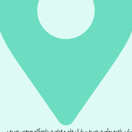
ران، ناحیه نوآوری شریف، پارک علم و فناوری دانشگاه صنعتی شریف