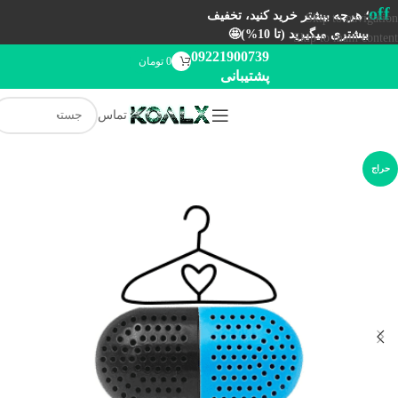
off
؛ هرچه بیشتر خرید کنید، تخفیف
Skip to navigation
بیشتری میگیرید (تا 10%)🤩
Skip to main content
09221900739
0
تومان
پشتیبانی
تماس
حراج