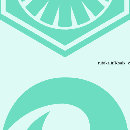
rubika.ir/Koalx_