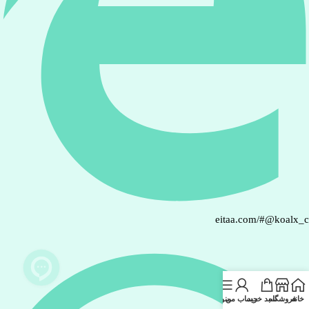
eitaa.com/#@koalx_
خانه
فروشگاه
سبد خرید
حساب من
منو