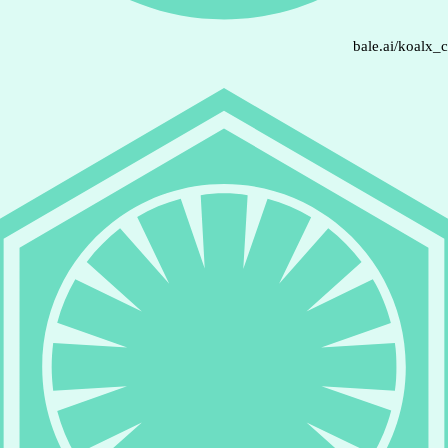
bale.ai/koalx_