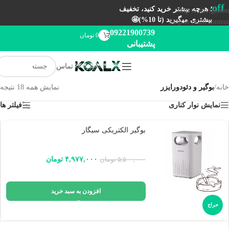
off
؛ هرچه بیشتر خرید کنید، تخفیف
Skip to navigation
بیشتری میگیرید (تا 10%)🤩
Skip to main content
09221900739
0
تومان
پشتیبانی
تماس
خانه
/
بوگیر و دئودورایزر
نمایش همه 18 نتیجه
نمایش نوار کناری
فیلتر ها
بوگیر الکتریکی سیگار
۴,۹۷۷,۰۰۰
تومان
۵,۵۰۰,۰۰۰
تومان
افزودن به سبد خرید
حراج