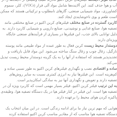
آب و هوا حذف کنند. این آلاینده‌ها شامل مواد آلی فرار (VOCs)، کلر، سموم
کشاورزی، مواد شیمیایی صنعتی، گازهای نامطلوب و ترکیباتی هستند که ممکن
است طعم و بوی ناخوشایندی ایجاد کنند.
کاربرد گسترده در صنایع مختلف
فیلترهای کربن اکتیو در صنایع مختلفی مانند
تصفیه هوا، صنایع غذایی و نوشیدنی، صنایع دارویی و شیمیایی کاربرد دارند. به
دلیل توانایی بالای جذب، این فیلترها در بسیاری از فرآیندهای صنعتی جایگاه
ویژه‌ای دارند.
دوستدار محیط زیست
کربن فعال به طور عمده از مواد طبیعی مانند پوسته
نارگیل، زغال چوب و زغال سنگ ساخته می‌شود. این مواد قابل بازیافت و
تجدیدپذیر هستند که استفاده از آنها را به یک گزینه دوستدار محیط زیست تبدیل
می‌کند.
ساده و اقتصادی
نصب و نگهداری فیلترهای کربن اکتیو به طور نسبی ساده و
کم‌هزینه است. این فیلترها نیاز به انرژی کمتری نسبت به سایر روش‌های
تصفیه دارند و تعویض و نگهداری آنها نیز به سادگی امکان‌پذیر است.
به این ترتیب
فیلتر کربن اکتیو، فیلتر بسیار مهمی است که کاربرد ویژه آن در
تصفیه هوا است. این فیلتر در کنار فیلتر هپا در یک دستگاه تصفیه هوا، وظیفه‌ی
پاکیزه کردن هوای محیط را برعهده دارند.
هوایی که مهم ترین نیاز ما برای ادامه زندگی است. در این میان انتخاب یک
دستگاه تصفیه هوا متاسب که از مقادیر مناسب کربن اکتیو استفاده کرده