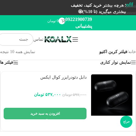
off
؛ هرچه بیشتر خرید کنید، تخفیف
Skip to navigation
بیشتری میگیرید (تا 10%)🤩
Skip to main content
09221900739
0
تومان
پشتیبانی
تماس
خانه
/
فیلتر کربن اکتیو
نمایش همه 10 نتیجه
نمایش نوار کناری
فیلتر ها
دابل دئودرایزر کوال ایکس
۵۳۷,۰۰۰
تومان
۵۹۷,۰۰۰
تومان
افزودن به سبد خرید
حراج