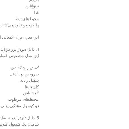
حیوانات
غذا
محیط‌های بسته
را جذب و نابود می‌کنند.
این سری برای کسانی ا
4. دابل دئودرایزر دوتایی (دو کپسول مشکی بوگیر)
این مدل مخصوص فضاهای
کفش و جاکفشی
سرویس بهداشتی
سطل زباله
کابینت‌ها
کمد لباس
محیط‌های مرطوب
دو کپسول مشکی یعنی قد
5. دابل دئودرایزر سه‌تایی–دابل دئودرایزر پلاس
شامل: یک کپسول طوس