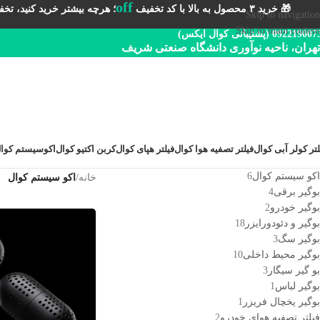
off
🎁 خرید ۳ محصول به بالا با کد تخفیف
؛ هرچه بیشتر خرید کنید، تخفیف 
Skip to navigation
Skip to main content
092219 (پشتیبانی کوال ایکس)
تهران، ناحیه نوآوری دانشگاه صنعتی شریف
لتر کولر آبی کوال
فیلتر تصفیه هوا کوال
فیلتر هپای کوال
کربن اکتیو کوال
اکوسیستم کوا
اکو سیستم کوال
6
خانه
/
اکو سیستم کوال
بوگیر برقی
4
بوگیر خودرو
2
بوگیر و دئودورایزر
18
بوگیر سگ
3
بوگیر محیط داخلی
10
بو گیر سیگار
3
بوگیر لباس
1
بوگیر یخچال فریزر
1
فیلتر تصفیه هوای خودرو
2