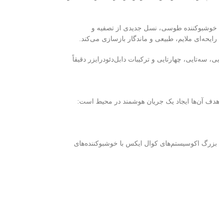
Super Abso در کپسول‌های بوگیر مشکی و فناوری NC در کپسول‌های خوشبوکننده طوسی، نسل جدیدی از تصفیه و
رایحه‌ای ملایم، طبیعی و ماندگار بازسازی می‌کند.
سه‌تایی، چهار‌تایی و ترکیبات دابل‌دئودرایزر دقیقاً
ف آن‌ها ایجاد یک جریان هوشمند در محیط است:
بزرگ اکوسیستم‌های کوال ایکس با خوشبوکننده‌های