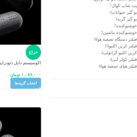
پت شاپ کوال
7
بو گیر حیوانات
3
بو گیر گربه
3
خوشبوکننده
7
خوشبوکننده ماشین
2
فیلتر دستگاه تصفیه هوا
9
فیلتر کربن اکتیو
10
حراج
کربن اکتیو گرانولی
4
فیلتر کولر آبی
4
اکوسیستم دابل دئودرای
فیلتر هپای تصفیه هوا
4
۱,۰۸۷,۰۰۰
تومان
انتخاب گزینه‌ها