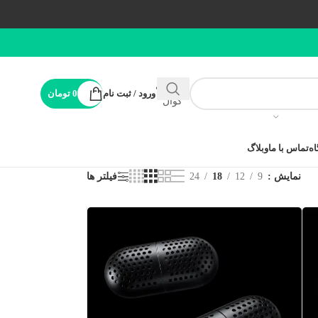
پشتیبانی
ورود / ثبت نام
0
تومان
کوال
ه
تماس با ما
وبلاگ
نمایش
9
12
18
24
فیلتر ها