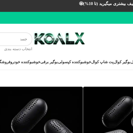
بیشتری میگیرید (تا 10%)🤩
انتخاب دسته بندی
ل
بوگیر کوال
پت شاپ کوال
خوشبوکننده کپسولی
بوگیر برقی
خوشبوکننده خودرو
فروشگا