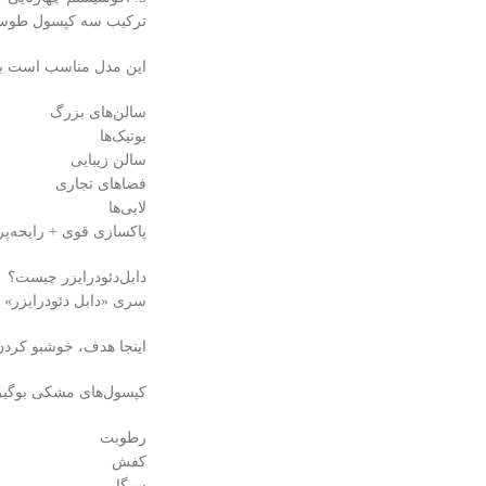
ترکیب سه کپسول طوسی 
این مدل مناسب است بر
سالن‌های بزرگ
بوتیک‌ها
سالن زیبایی
فضاهای تجاری
لابی‌ها
پاکسازی قوی + رایحه‌پر
دابل‌دئودرایزر چیست؟
سری «دابل دئودرایزر»
اینجا هدف، خوشبو کردن
کپسول‌های مشکی بوگیر با فناوری rbent
رطوبت
کفش
سیگار