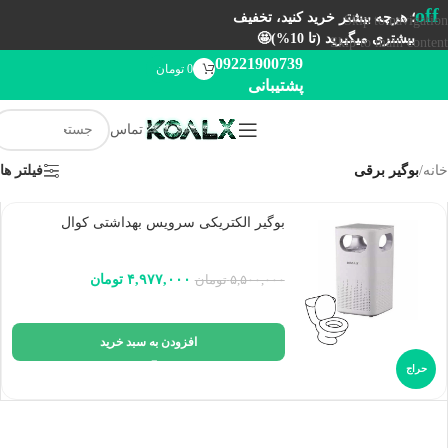
off
؛ هرچه بیشتر خرید کنید، تخفیف
Skip to navigation
بیشتری میگیرید (تا 10%)🤩
Skip to main content
09221900739
0
تومان
پشتیبانی
تماس
خانه
/
بوگیر برقی
فیلتر ها
بوگیر الکتریکی سرویس بهداشتی کوال
۴,۹۷۷,۰۰۰
تومان
۵,۵۰۰,۰۰۰
تومان
افزودن به سبد خرید
حراج