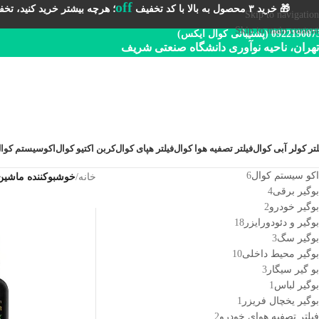
off
🎁 خرید ۳ محصول به بالا با کد تخفیف
؛ هرچه بیشتر خرید کنید، تخفیف 
Skip to navigation
Skip to main content
092219 (پشتیبانی کوال ایکس)
تهران، ناحیه نوآوری دانشگاه صنعتی شریف
لتر کولر آبی کوال
فیلتر تصفیه هوا کوال
فیلتر هپای کوال
کربن اکتیو کوال
اکوسیستم کوا
اکو سیستم کوال
6
خانه
/
خوشبوکننده ماشین
بوگیر برقی
4
بوگیر خودرو
2
بوگیر و دئودورایزر
18
بوگیر سگ
3
بوگیر محیط داخلی
10
بو گیر سیگار
3
بوگیر لباس
1
بوگیر یخچال فریزر
1
فیلتر تصفیه هوای خودرو
2