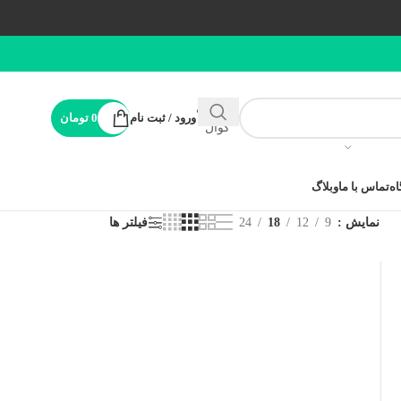
پشتیبانی
ورود / ثبت نام
0
تومان
کوال
ه
تماس با ما
وبلاگ
نمایش
9
12
18
24
فیلتر ها