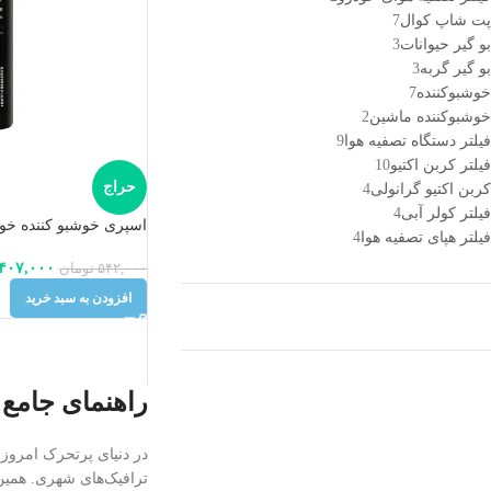
پت شاپ کوال
7
بو گیر حیوانات
3
بو گیر گربه
3
خوشبوکننده
7
خوشبوکننده ماشین
2
فیلتر دستگاه تصفیه هوا
9
فیلتر کربن اکتیو
10
حراج
کربن اکتیو گرانولی
4
فیلتر کولر آبی
4
اسپری خوشبو کننده خود
فیلتر هپای تصفیه هوا
4
۴۰۷,۰۰۰
۵۴۲,۰۰۰
تومان
افزودن به سبد خرید
راهنمای جامع 
در دنیای پرتحرک امروز،
ترافیک‌های شهری. همین