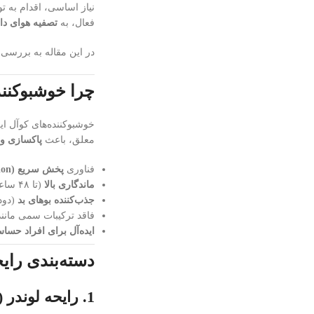
نیاز اساسی، اقدام به تو
فعال، به
تصفیه هوای دا
در این مقاله به بررسی کامل دسته‌
چرا خوشبوکنن
خوشبوکننده‌های کوآل ای
معلق، باعث
پاکسازی و
فناوری
پخش سریع (Quick Diffusion)
ماندگاری بالا
(تا ۴۸ ساعت)
جذب‌کننده بوهای بد
(دود،
فاقد ترکیبات سمی مانند 
ایده‌آل برای افراد حسا
دسته‌بندی رای
1. رایحه لوندر (اسطوخودوس) – آرامش‌بخش و ضد استرس