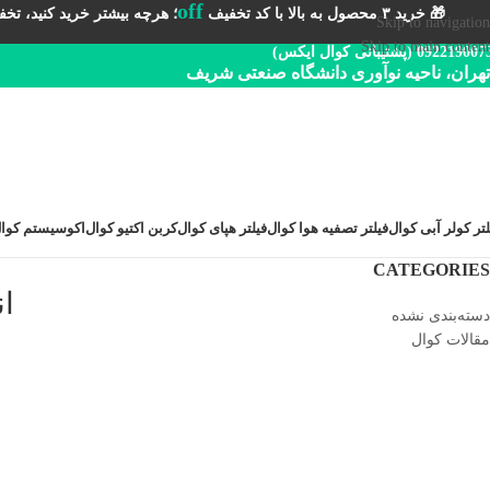
off
🎁 خرید ۳ محصول به بالا با کد تخفیف
؛ هرچه بیشتر خرید کنید، تخفیف 
Skip to navigation
Skip to main content
092219 (پشتیبانی کوال ایکس)
تهران، ناحیه نوآوری دانشگاه صنعتی شریف
لتر کولر آبی کوال
فیلتر تصفیه هوا کوال
فیلتر هپای کوال
کربن اکتیو کوال
اکوسیستم کوا
CATEGORIES
انو
دسته‌بندی نشده
مقالات کوال