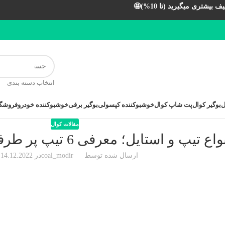
بیشتری میگیرید (تا 10%)🤩
انتخاب دسته بندی
ل
بوگیر کوال
پت شاپ کوال
خوشبوکننده کپسولی
بوگیر برقی
خوشبوکننده خودرو
فروشگا
مقالات کوال
اع تیپ و استایل؛ معرفی 6 تیپ پر طرفدار در بین جوانان
ارسال شده توسط
coal_modir
در 14.12.2022